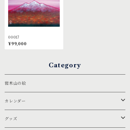
00017
¥99,000
Category
岩木山の絵
カレンダー
壁掛け
グッズ