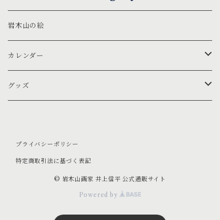
岩木山の絵
カレンダー
壁掛け
グッズ
卓上
文房具
ポストカード
オブジェ ほか
プライバシーポリシー
特定商取引法に基づく表記
一筆箋
御朱印帳
© 岩木山画家 井上信平 公式通販サイト
Powered by
クリアファイル
散華